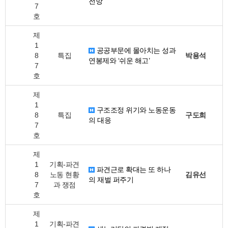
전망
7
호
제
1
공공부문에 몰아치는 성과
8
특집
박용석
연봉제와 ‘쉬운 해고’
7
호
제
1
구조조정 위기와 노동운동
8
특집
구도희
의 대응
7
호
제
1
기획-파견
파견근로 확대는 또 하나
8
노동 현황
김유선
의 재벌 퍼주기
7
과 쟁점
호
제
1
기획-파견