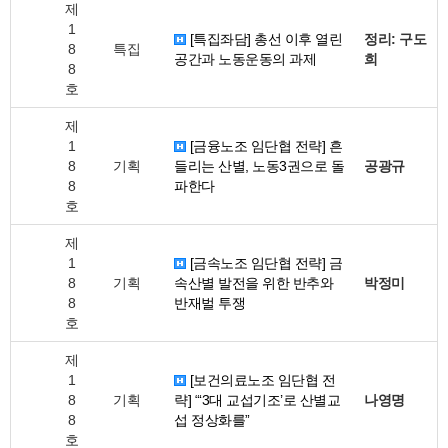
제
1
[특집좌담] 총선 이후 열린
정리: 구도
8
특집
공간과 노동운동의 과제
희
8
호
제
1
[금융노조 임단협 전략] 흔
8
기획
들리는 산별, 노동3권으로 돌
공광규
8
파한다
호
제
1
[금속노조 임단협 전략] 금
8
기획
속산별 발전을 위한 반추와
박정미
8
반재벌 투쟁
호
제
1
[보건의료노조 임단협 전
8
기획
략] “‘3대 교섭기조’로 산별교
나영명
8
섭 정상화를”
호