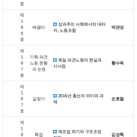
호
제
1
성과주의 사회에서의 대타
8
배움터
박관성
자, 노동조합
8
호
제
1
기획-파견
독일 파견노동의 현실과
8
노동 현황
황수옥
시사점
7
과 논쟁
호
제
1
2016년 총선의 의미와 과
8
길찾기
손호철
제
7
호
제
1
제조업 위기와 구조조정
8
특집
김성혁