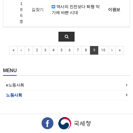
1
역사의 진전보다 퇴행 막
8
길찾기
이원보
기에 바쁜 시대
6
호
1
2
3
4
5
6
7
8
9
10
MENU
e노동사회
노동사회