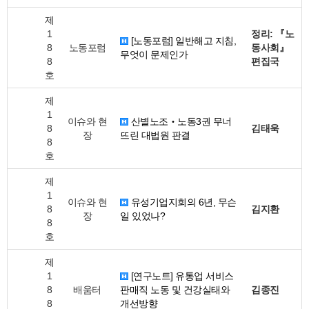
제
1
정리: 『노
[노동포럼] 일반해고 지침,
8
노동포럼
동사회』
무엇이 문제인가
8
편집국
호
제
1
이슈와 현
산별노조‧노동3권 무너
8
김태욱
장
뜨린 대법원 판결
8
호
제
1
이슈와 현
유성기업지회의 6년, 무슨
8
김지환
장
일 있었나?
8
호
제
1
[연구노트] 유통업 서비스
8
배움터
판매직 노동 및 건강실태와
김종진
8
개선방향