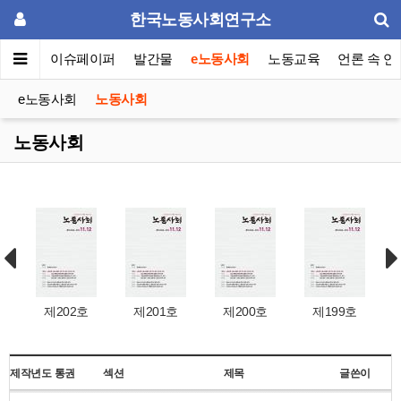
한국노동사회연구소
동포럼
이슈페이퍼
발간물
e노동사회
노동교육
언론 속 연
e노동사회
노동사회
노동사회
제202호
제201호
제200호
제199호
제작년도
통권
섹션
제목
글쓴이