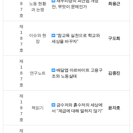
새누리당의 파견법 개정
8
노동 현황
최용근
안, 무엇이 문제인가
7
과 논쟁
호
제
1
이슈와 현
“참교육 실천으로 학교와
8
구도희
장
세상을 바꾸자”
7
호
제
1
배달앱 아르바이트 고용구
8
연구노트
김종진
조와 노동실태
7
호
제
1
금수저와 흙수저의 세상에
8
책읽기
윤자호
서 “계급에 대해 말하지 않기”
7
호
제