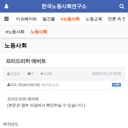
한국노동사회연구소
동포럼
이슈페이퍼
발간물
e노동사회
노동교육
언론 속 연
e노동사회
노동사회
노동사회
프리드리히 에버트
편집국
0
5,261
2015.01.14 03:05
033_08.pdf (482.0K)
1,968
2015.01.14
프리드리히 에버트
(본문은 첨부 파일에서 확인하실 수 있습니다.)
제작년도 :