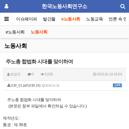
한국노동사회연구소
동포럼
이슈페이퍼
발간물
e노동사회
노동교육
언론 속 연
e노동사회
노동사회
노동사회
주노총 합법화 시대를 맞이하여
편집국
0
5,550
2015.01.16 10:54
039_01.pdf (438.1K)
1,879
2015.01.16
주노총 합법화 시대를 맞이하여
(본문은 첨부 파일에서 확인하실 수 있습니다.)
제작년도 :
통권 : 제 39호