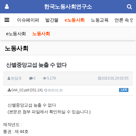
한국노동사회연구소
동포럼
이슈페이퍼
발간물
e노동사회
노동교육
언론 속 연
e노동사회
노동사회
노동사회
산별중앙교섭 늦출 수 없다
편집국
0
5,179
2015.01.20 02:55
044_02.pdf (351.1K)
1,870
2015.01.20
산별중앙교섭 늦출 수 없다
(본문은 첨부 파일에서 확인하실 수 있습니다.)
제작년도 :
통권 : 제 44호