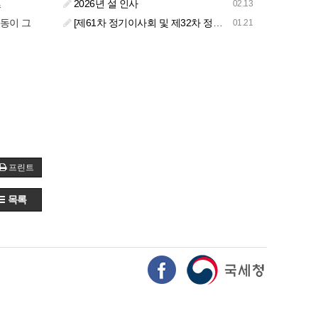
2026년 설 인사
02.13
수
동이 그
[제61차 정기이사회 및 제32차 정기총회 합동회의] 개최 안내
01.21
프린트
목록