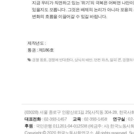
지금 우리가 직면하고 있는 ‘위기’의 극복은 어쩌면 나만
있을지도 모릅니다. 그것은 배제의 논리가 아니라 포용의
변화의 흐름을 이끌어갈 수 있길 바랍니다.
제작년도 :
통권 : 제186호
경쟁 옹호
,
경쟁에 반대한다
,
상식의 배반
,
던컨 와츠
,
알피 콘
,
경쟁의
(03028) 서울 종로구 인왕산로1길 25(사직동 304-28, 한국
대표전화
: 02-393-1457
교육
: 02-393-1458
연구실
: 02
후원
: 국민은행 011201-04-012538 (예금주: 사) 한국노동
Copyright
2020 한국노동사회연구소. All rights reserved. Sup