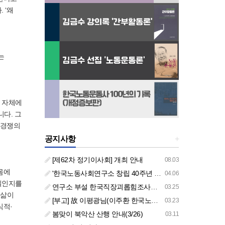
 ‘왜
는
 자체에
다. 그
 경쟁의
공지사항
+
[제62차 정기이사회] 개최 안내
08.03
몸에
'한국노동사회연구소 창립 40주년 기념 행사 안내'
04.06
일인지를
연구소 부설 한국직장괴롭힘조사센터 '2026년도 주요 사업 안내' (교육/컨설팅)
03.25
 삶이
[부고] 故 이평광님(이주환 한국노동사회연구소 부소장 부친상)
03.23
식적·
봄맞이 북악산 산행 안내(3/26)
03.11