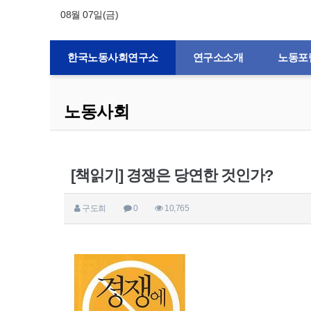
08월 07일(금)
한국노동사회연구소
연구소소개
노동포
노동사회
[책읽기] 경쟁은 당연한 것인가?
구도희
0
10,765