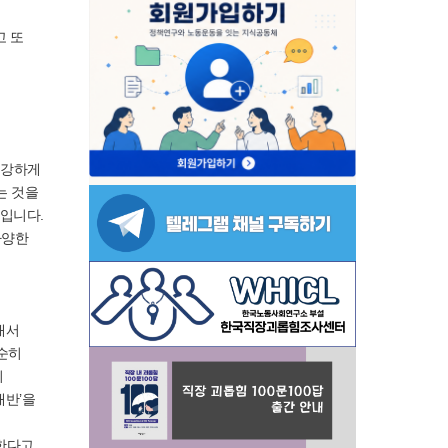
고 또
 강하게
는 것을
입니다.
다양한
래서
순히
기
배반’을
주한다고