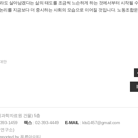
이라도 살아남겠다는 삶의 태도를 조금씩 느슨하게 하는 것에서부터 시작될 
 논리를 지금보다 더 중시하는 사회의 모습으로 이어질 것입니다. 노동조합운
 대안
사회과학자료원 건물) 5층
-393-1459
팩스
: 02-393-4449
E-MAIL
: klsi1457@gmail.com
사회연구소)
ported by
푸른아이티