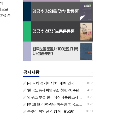
일의
 것으로
%) 중
공지사항
+
[제62차 정기이사회] 개최 안내
08.03
'한국노동사회연구소 창립 40주년 기념 행사 안내'
04.06
연구소 부설 한국직장괴롭힘조사센터 '2026년도 주요 사업 안내' (교육/컨설팅)
03.25
[부고] 故 이평광님(이주환 한국노동사회연구소 부소장 부친상)
03.23
봄맞이 북악산 산행 안내(3/26)
03.11