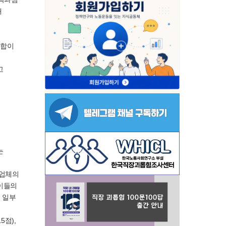
태
조합이
고
는
통업체의
 이들의
 일부
5점),