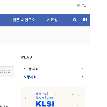
로그인
육
언론 속 연구소
자료실
MENU
e노동사회
19 03:15
노동사회
 독과점