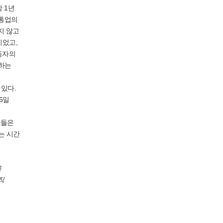
상 1년
유통업의
지 않고
이었고,
노동자의
일하는
 있다.
6일
자들은
내는 시간
을
직