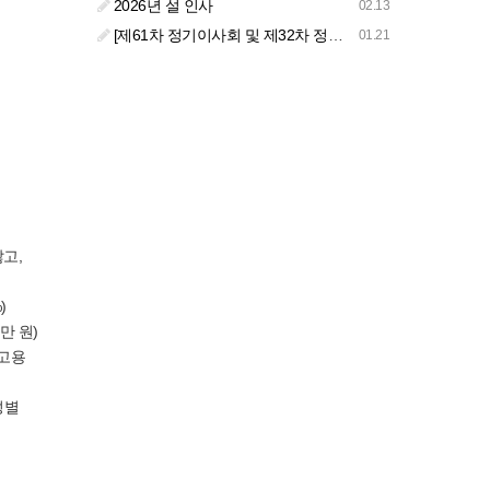
2026년 설 인사
02.13
[제61차 정기이사회 및 제32차 정기총회 합동회의] 개최 안내
01.21
많고,
)
만 원)
접고용
성별