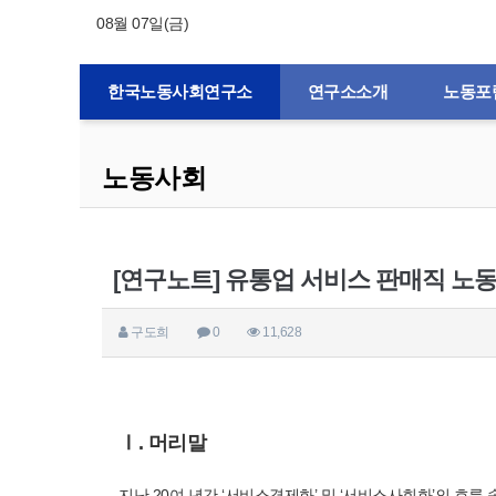
08월 07일(금)
한국노동사회연구소
연구소소개
노동포
노동사회
[연구노트] 유통업 서비스 판매직 노
구도희
0
11,628
Ⅰ. 머리말
지난 20여 년간 ‘서비스경제화’ 및 ‘서비스사회화’의 흐름