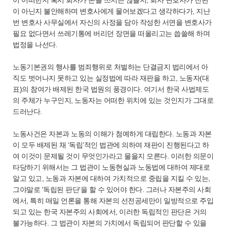
이 어떠한지 혹시 회사가 손을 쓰지는 않을지, 회사 변호사가 전관
이 아닌지 불안해하며 변호사에게 물어보겠다고 생각하다가, 지난
번 변호사 사무실에서 자신의 사정을 담아 작성한 서면을 변호사가
필요 없다면서 쓰레기통에 버리던 장면을 떠올리고는 씁쓸해 하며
법정을 나선다.
노동기본권의 행사를 범죄행위로 처벌하는 단결금지 법리에서 아
직도 벗어나지 못하고 있는 실정법에 따라 재판을 하고, 노동자(대
표)의 참여가 배제된 한국 법원의 풍경이다. 여기서 한국 사법제도
의 주체가 누구인지, 노동자는 어떠한 위치에 있는 것인지가 그대로
드러난다.
노동사건은 자본과 노동의 이해가 첨예하게 대립한다. 노동과 자본
이 모두 배제된 채 ‘독립’적인 법관에 의하여 재판이 진행된다고 하
여 이것이 문제될 것이 무엇인가라고 물을지 모른다. 이러한 의문이
타당하기 위해서는 그 법관이 노동현실과 노동법에 대하여 제대로
알고 있고, 노동과 자본에 대하여 가치적으로 중립을 지킬 수 있는,
그야말로 '독립된 판단'을 할 수 있어야 한다. 그러나 자본주의 사회
에서, 특히 매일 언론을 통해 자본의 선전공세만이 일방적으로 주입
되고 있는 한국 자본주의 사회에서, 이러한 독립적인 판단은 거의
불가능하다. 그 법관이 자본의 가치에서 독립되어 판단할 수 있을