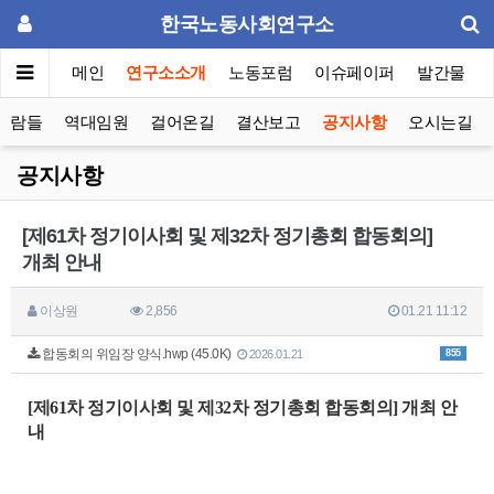
한국노동사회연구소
메인
연구소소개
노동포럼
이슈페이퍼
발간물
사람들
역대임원
걸어온길
결산보고
공지사항
오시는길
공지사항
[제61차 정기이사회 및 제32차 정기총회 합동회의]
개최 안내
이상원
2,856
01.21 11:12
합동회의 위임장 양식.hwp (45.0K)
855
2026.01.21
[제61차 정기이사회 및 제32차 정기총회 합동회의] 개최 안
내