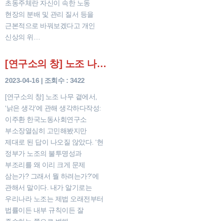
초동주체란 자신이 속한 노동
현장의 분배 및 관리 질서 등을
근본적으로 바꿔보겠다고 개인
신상의 위…
[연구소의 창] 노조 나무 곁에서, ‘낡은 생각’에 관해 생각하다
2023-04-16 | 조회수 : 3422
[연구소의 창] 노조 나무 곁에서,
‘낡은 생각’에 관해 생각하다작성:
이주환 한국노동사회연구소
부소장열심히 고민해봤지만
제대로 된 답이 나오질 않았다. ‘현
정부가 노조의 불투명성과
부조리를 왜 이리 크게 문제
삼는가? 그래서 뭘 하려는가?’에
관해서 말이다. 내가 알기로는
우리나라 노조는 제법 오래전부터
법률이든 내부 규칙이든 잘