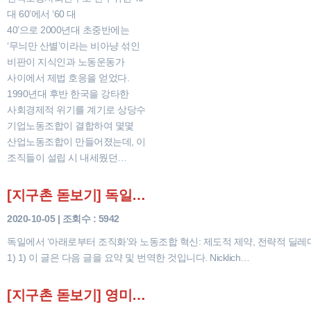
대 60’에서 ‘60 대
40’으로 2000년대 초중반에는
‘무늬만 산별’이라는 비아냥 섞인
비판이 지식인과 노동운동가
사이에서 제법 호응을 얻었다.
1990년대 후반 한국을 강타한
사회경제적 위기를 계기로 상당수
기업노동조합이 결합하여 몇몇
산업노동조합이 만들어졌는데, 이
조직들이 설립 시 내세웠던…
[지구촌 돋보기] 독일에서 ‘아래로부터 조직화’와 노동조합 혁신: 제도적 제약, 전략적 딜레마, 그리고 조직…
2020-10-05 | 조회수 : 5942
독일에서 ‘아래로부터 조직화’와 노동조합 혁신: 제도적 제약, 전략적 딜레마
1) 1) 이 글은 다음 글을 요약 및 번역한 것입니다. Nicklich…
[지구촌 돋보기] 영미식 조직화 모형의 유럽식 수용: 독일 노동조합 사례(상)